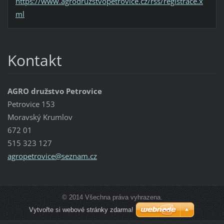
https://www.agrodruzstvopetrovice.cz/rss/registrace.x
ml
Kontakt
AGRO družstvo Petrovice
Petrovice 153
Moravský Krumlov
672 01
515 323 127
agropetr
ovice@se
znam.cz
© 2014 Všechna práva vyhrazena.
Vytvořte si webové stránky zdarma!